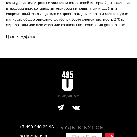
Культурный код страны с богатой многовековой историей, отраженный
в продуманных деталях, интегрирован в привычный и удобный
современный стиль. Одежда с характером для спорта и жизни. нужно
написать общее описание футболок 100% хлопок плотность 270 гр
обработаны или acid wash или крашены по технологии garment day
Цвет: Камуфляж
© U495, 2011 - 2025
+7 499 940 29 96
БУДЬ В КУРСЕ
team@u495.ru