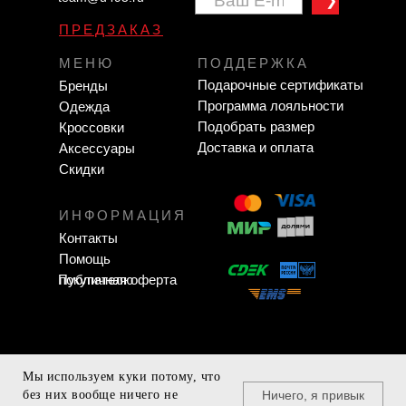
❯
ПРЕДЗАКАЗ
МЕНЮ
ПОДДЕРЖКА
Подарочные сертификаты
Бренды
Программа лояльности
Одежда
Подобрать размер
Кроссовки
Доставка и оплата
Аксессуары
Скидки
ИНФОРМАЦИЯ
Контакты
Помощь
Публичная оферта
покупателю
Мы используем куки потому, что
Zavodigital.ru
Ничего, я привык
без них вообще ничего не