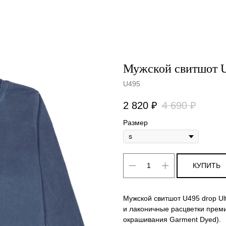
Мужской свитшот U
U495
2 820
₽
4 690
₽
Размер
КУПИТЬ
Мужской свитшот U495 drop Ul
и лаконичные расцветки прем
окрашивания Garment Dyed).