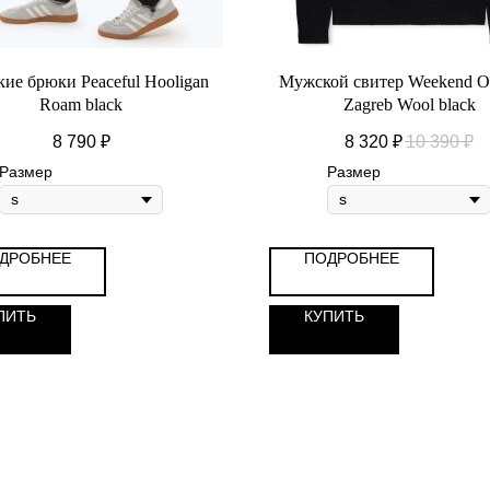
ие брюки Peaceful Hooligan
Мужской свитер Weekend Of
Roam black
Zagreb Wool black
8 790
₽
8 320
₽
10 390
₽
Размер
Размер
ДРОБНЕЕ
ПОДРОБНЕЕ
ПИТЬ
КУПИТЬ