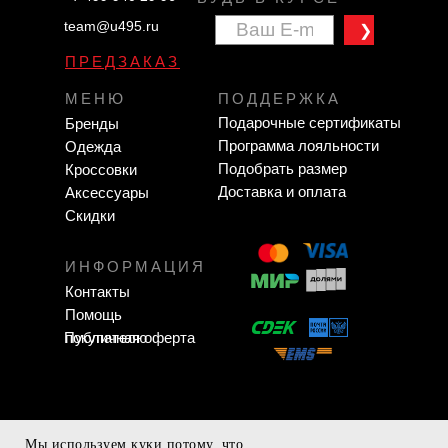
team@u495.ru
❯
ПРЕДЗАКАЗ
МЕНЮ
ПОДДЕРЖКА
Подарочные сертификаты
Бренды
Программа лояльности
Одежда
Подобрать размер
Кроссовки
Доставка и оплата
Аксессуары
Скидки
ИНФОРМАЦИЯ
Контакты
Помощь
Публичная оферта
покупателю
Мы используем куки потому, что