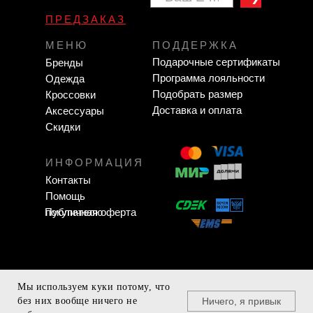
ПРЕДЗАКАЗ
МЕНЮ
ПОДДЕРЖКА
Подарочные сертификаты
Бренды
Программа лояльности
Одежда
Подобрать размер
Кроссовки
Доставка и оплата
Аксессуары
Скидки
ИНФОРМАЦИЯ
Контакты
Помощь
Публичная оферта
покупателю
Мы используем куки потому, что
Zavodigital.ru
Ничего, я привык
без них вообще ничего не