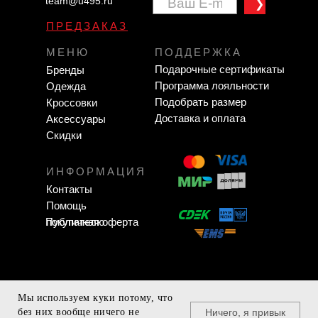
team@u495.ru
❯
ПРЕДЗАКАЗ
МЕНЮ
ПОДДЕРЖКА
Подарочные сертификаты
Бренды
Программа лояльности
Одежда
Подобрать размер
Кроссовки
Доставка и оплата
Аксессуары
Скидки
ИНФОРМАЦИЯ
Контакты
Помощь
Публичная оферта
покупателю
Мы используем куки потому, что
Zavodigital.ru
Ничего, я привык
без них вообще ничего не