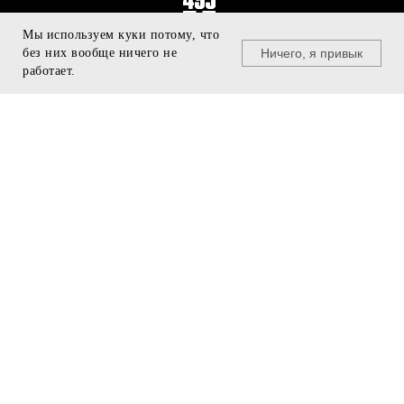
Мы используем куки потому, что
Ничего, я привык
без них вообще ничего не
© U495, 2011 - 2025
работает.
+7 499 940 29 96
БУДЬ В КУРСЕ
team@u495.ru
❯
ПРЕДЗАКАЗ
МЕНЮ
ПОДДЕРЖКА
Подарочные сертификаты
Бренды
Программа лояльности
Одежда
Подобрать размер
Кроссовки
Доставка и оплата
Аксессуары
Скидки
ИНФОРМАЦИЯ