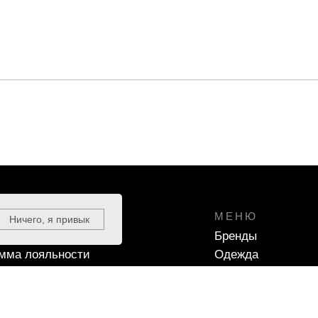
ЕРЖКА
МЕНЮ
Ничего, я привык
чные сертификаты
Бренды
мма лояльности
Одежда
ать размер
Кроссовки
ка и оплата
Аксессуары
Скидки