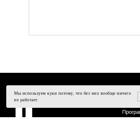
Мы используем куки потому, что без них вообще ничего
ПОДД
не работает.
Подаро
Програ
Подобр
Достав
© U495, 2011 - 2025