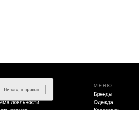
ЕРЖКА
МЕНЮ
Ничего, я привык
чные сертификаты
Бренды
мма лояльности
Одежда
ать размер
Кроссовки
ка и оплата
Аксессуары
Скидки
РМАЦИЯ
ПРЕДЗАКАЗ