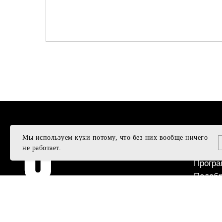
ПОДД
Мы используем куки потому, что без них вообще ничего
не работает.
Подаро
Програ
Подобр
Достав
© U495, 2011 - 2025
ИНФО