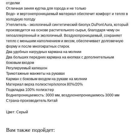
отделки
Отличная зиняя куртка для города и не только
Водо- и вертонепроницаемый материал обеспечит комфорт и тепло в
холодную погоду
Утеплитель - экологичный синтетический биопух DuPont Aura, который
производится на основе растительного сырья, благодаря чему он
гипоаллергенный и экологичный. Воздухопроницаемый, сохраняет
тепло с меньшим наполнением и весом, обеспечивает долговечную
форму и после многократных стирок.
Два удобных нагрудных кармана на молнии
Два больших передних кармана на кнопках с дополнительным
боковым входом
Регулируемый капюшон
Трикотажные манжеты на рукавах
Карман с боковым входом на рукаве на молнии
Материал верха полиэстер/хлопок 80%/20%
Подкладка 100% полиэстер
Воднепроницаемость: 3000 мм, воздухонепроницаемось 3000 мм
Страна-производитель Китай
Цвет: Серый
Вам также подойдет: