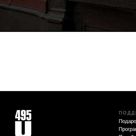
ПОДД
Подаро
Програ