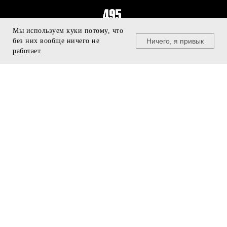
Мы используем куки потому, что
Ничего, я привык
без них вообще ничего не
работает.
© U495, 2011 - 2025
+7 499 940 29 96
БУДЬ В КУРСЕ
team@u495.ru
❯
ПРЕДЗАКАЗ
МЕНЮ
ПОДДЕРЖКА
Подарочные сертификаты
Бренды
Программа лояльности
Одежда
Подобрать размер
Кроссовки
Доставка и оплата
Аксессуары
Скидки