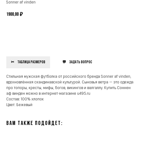
Sonner af vinden
1900,00
₽
КУПИТЬ
Таблица размеров
Задать вопрос
Стильная мужская футболка от российского бренда Sonner af vinden,
вдохновлённая скандинавской культурой. Сыновья ветра — это одежда
про топоры, кресты, мифы, богов, викингов и валгаллу. Купить Соннен
аф винден можно в интернет-магазине u495.ru
Состав: 100% хлопок
Цвет: Бежевый
Вам также подойдет: