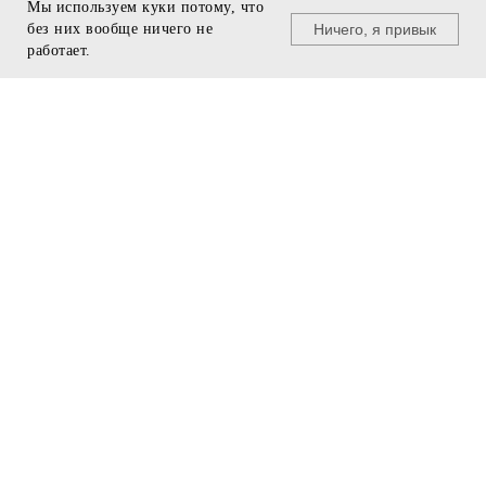
Мы используем куки потому, что
Ничего, я привык
без них вообще ничего не
© U495, 2011 - 2025
работает.
+7 499 940 29 96
БУДЬ В КУРСЕ
team@u495.ru
❯
ПРЕДЗАКАЗ
МЕНЮ
ПОДДЕРЖКА
Подарочные сертификаты
Бренды
Программа лояльности
Одежда
Подобрать размер
Кроссовки
Доставка и оплата
Аксессуары
Скидки
ИНФОРМАЦИЯ
Контакты
Помощь