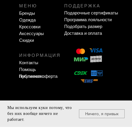
МЕНЮ
ПОДДЕРЖКА
Подарочные сертификаты
Бренды
Программа лояльности
Одежда
Подобрать размер
Кроссовки
Доставка и оплата
Аксессуары
Скидки
ИНФОРМАЦИЯ
Контакты
Помощь
Публичная оферта
покупателю
Мы используем куки потому, что
Zavodigital.ru
Ничего, я привык
без них вообще ничего не
работает.
Home
Catalog
Sign In
Favorites
Cart