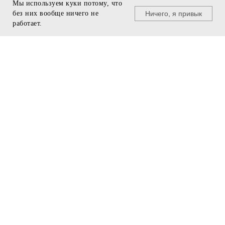
Мы используем куки потому, что
Ничего, я привык
без них вообще ничего не
© U495, 2011 - 2025
работает.
+7 499 940 29 96
БУДЬ В КУРСЕ
team@u495.ru
❯
ПРЕДЗАКАЗ
МЕНЮ
ПОДДЕРЖКА
Подарочные сертификаты
Бренды
Программа лояльности
Одежда
Подобрать размер
Кроссовки
Доставка и оплата
Аксессуары
Скидки
ИНФОРМАЦИЯ
Контакты
Помощь