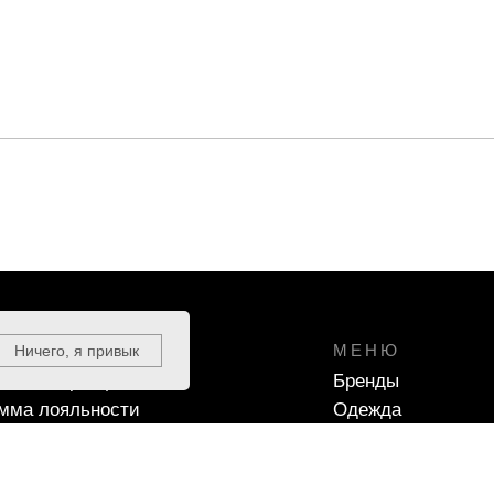
ЕРЖКА
МЕНЮ
Ничего, я привык
чные сертификаты
Бренды
мма лояльности
Одежда
ать размер
Кроссовки
ка и оплата
Аксессуары