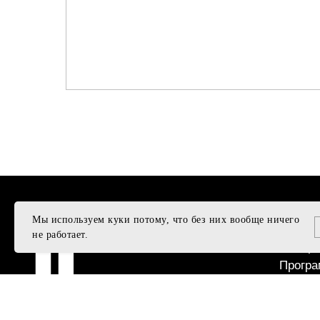
Мы используем куки потому, что без них вообще ничего
ПОДД
не работает.
Подаро
Програ
Подобр
Достав
© U495, 2011 - 2025