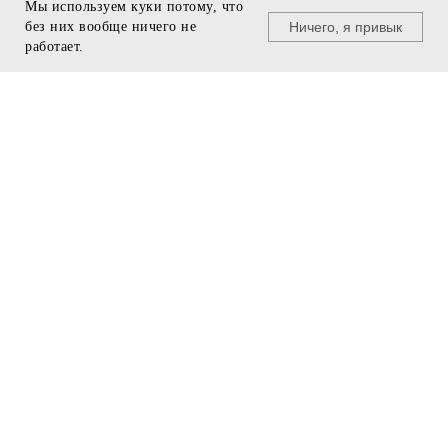
Мы используем куки потому, что
Ничего, я привык
без них вообще ничего не
© U495, 2011 - 2025
работает.
+7 499 940 29 96
БУДЬ В КУРСЕ
team@u495.ru
❯
ПРЕДЗАКАЗ
МЕНЮ
ПОДДЕРЖКА
Подарочные сертификаты
Бренды
Программа лояльности
Одежда
Подобрать размер
Кроссовки
Доставка и оплата
Аксессуары
Скидки
ИНФОРМАЦИЯ
Контакты
Помощь