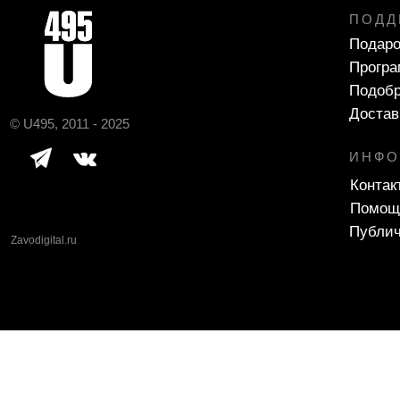
ПОДД
Подаро
Програ
Подобр
Достав
© U495, 2011 - 2025
ИНФО
Контак
Помощ
Публич
Zavodigital.ru