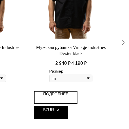
Industries
Мужская рубашка Vintage Industries
М
e
Dexter black
₽
2 940
₽
4 190
₽
Размер
ПОДРОБНЕЕ
КУПИТЬ