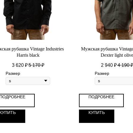
ская рубашка Vintage Industries
Мужская рубашка Vintage 
Harris black
Dexter light oliv
3 620
₽
5 170
₽
2 940
₽
4 190
Размер
Размер
ПОДРОБНЕЕ
ПОДРОБНЕЕ
КУПИТЬ
КУПИТЬ