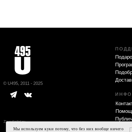
ПОДД
Подаро
Програ
Подобр
Достав
© U495, 2011 - 2025
ИНФО
Контак
Помощ
Публич
Zavodigital.ru
Мы используем куки потому, что без них вообще ничего