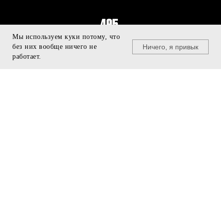
Мы используем куки потому, что
Ничего, я привык
без них вообще ничего не
работает.
© U495, 2011 - 2025
+7 499 940 29 96
БУДЬ В КУРСЕ
team@u495.ru
❯
ПРЕДЗАКАЗ
МЕНЮ
ПОДДЕРЖКА
Подарочные сертификаты
Бренды
Программа лояльности
Одежда
Подобрать размер
Кроссовки
Доставка и оплата
Аксессуары
Скидки